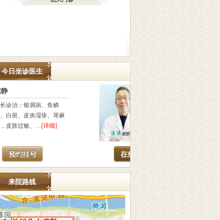
今日坐诊医生
汪洋
吴
汪洋，毕业于湖北医科大
擅长
学，从事皮肤诊疗20余年，
疣、
长期致力于研究…
[详细]
平疣
来院路线