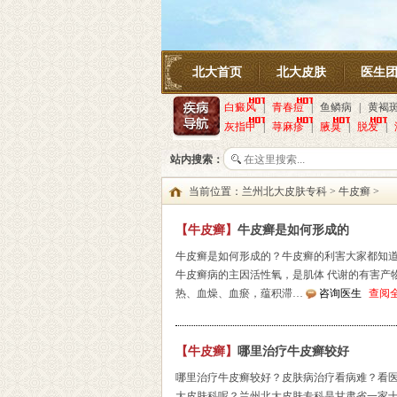
北大首页
北大皮肤
医生
白癜风
|
青春痘
|
鱼鳞病
|
黄褐
灰指甲
|
荨麻疹
|
腋臭
|
脱发
|
站内搜索：
当前位置：
兰州北大皮肤专科
>
牛皮癣
>
【牛皮癣】
牛皮癣是如何形成的
牛皮癣是如何形成的？牛皮癣的利害大家都知
牛皮癣病的主因活性氧，是肌体 代谢的有害产
热、血燥、血瘀，蕴积滞…
咨询医生
查阅
【牛皮癣】
哪里治疗牛皮癣较好
哪里治疗牛皮癣较好？皮肤病治疗看病难？看
大皮肤科呢？兰州北大皮肤专科是甘肃省一家