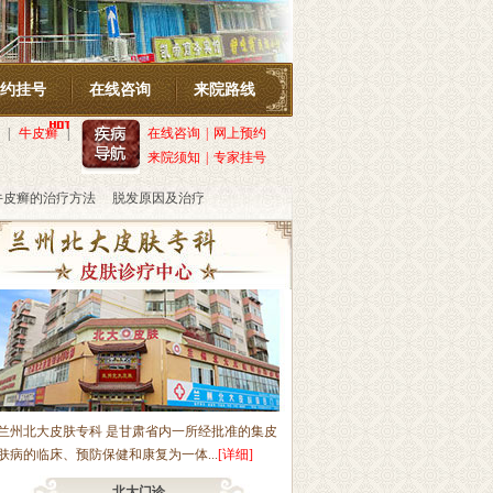
约挂号
在线咨询
来院路线
|
牛皮癣
|
在线咨询
|
网上预约
来院须知
|
专家挂号
牛皮癣的治疗方法
脱发原因及治疗
兰州北大皮肤专科 是甘肃省内一所经批准的集皮
肤病的临床、预防保健和康复为一体...
[详细]
北大门诊