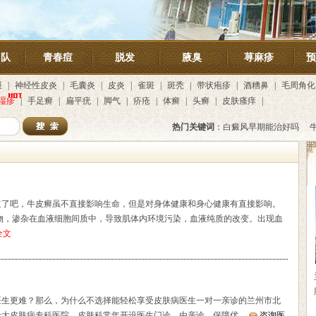
团队
青春痘
脱发
腋臭
荨麻疹
预
斑
|
神经性皮炎
|
毛囊炎
|
皮炎
|
雀斑
|
斑秃
|
带状疱疹
|
酒糟鼻
|
毛周角化
湿疹
|
手足癣
|
扁平疣
|
脚气
|
疥疮
|
体癣
|
头癣
|
皮肤瘙痒
|
热门关键词
：
白癜风早期能治好吗
道了吧，牛皮癣虽不直接影响生命，但是对身体健康和身心健康有直接影响。
物，渗杂在血液细胞间质中，导致肌体内环境污染，血液纯质的改变。出现血
全文
医生更难？那么，为什么不选择能轻松享受皮肤病医生一对一亲诊的兰州市北
十大皮肤病专科医院。皮肤科常年开设医生门诊，由亲诊，保障优…
咨询医