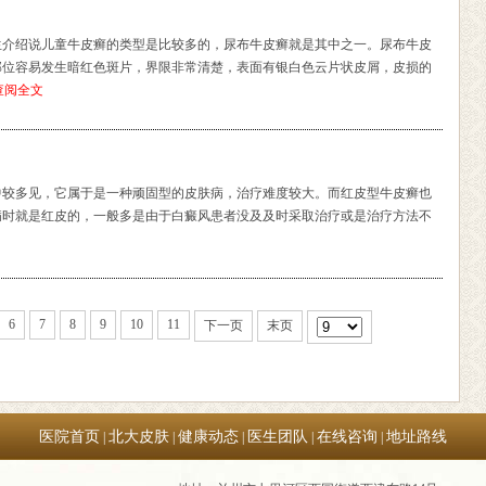
生介绍说儿童牛皮癣的类型是比较多的，尿布牛皮癣就是其中之一。尿布牛皮
部位容易发生暗红色斑片，界限非常清楚，表面有银白色云片状皮屑，皮损的
查阅全文
中较多见，它属于是一种顽固型的皮肤病，治疗难度较大。而红皮型牛皮癣也
病时就是红皮的，一般多是由于白癜风患者没及及时采取治疗或是治疗方法不
6
7
8
9
10
11
下一页
末页
医院首页
北大皮肤
健康动态
医生团队
在线咨询
地址路线
|
|
|
|
|