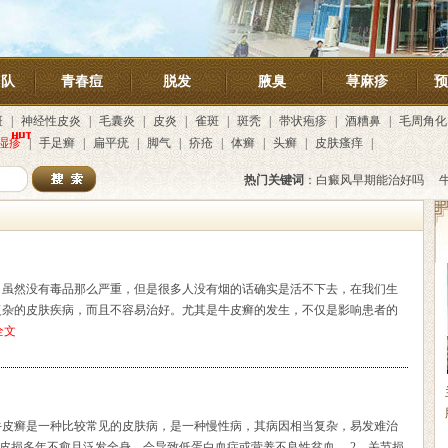
团队
青春痘
脱发
腋臭
荨麻疹
预
斑
|
神经性皮炎
|
毛囊炎
|
皮炎
|
雀斑
|
斑秃
|
带状疱疹
|
酒糟鼻
|
毛周角化
湿疹
|
手足癣
|
扁平疣
|
脚气
|
疥疮
|
体癣
|
头癣
|
皮肤瘙痒
|
热门关键词
：
白癜风早期能治好吗
，虽然没有毒品那么严重，但是很多人没有烟的话确实是活不下去，在我们生
复杂的皮肤疾病，而且不容易治好。尤其是牛皮癣的发生，不仅是影响患者的
全文
牛皮癣是一种比较常见的皮肤病，是一种慢性病，其病因相当复杂，易发难治
若皮损多年不愈且泛发全身，会导致低蛋白血症或营养不良性贫血。 2、关节损