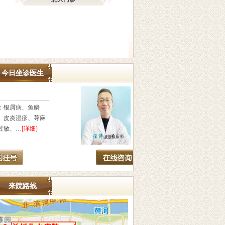
今日坐诊医生
汪洋
吴
汪洋，毕业于湖北医科大
擅长
学，从事皮肤诊疗20余年，
疣、
长期致力于研究…
[详细]
平疣
来院路线