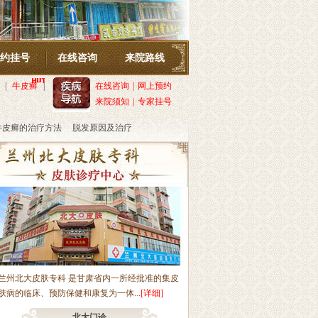
约挂号
在线咨询
来院路线
|
牛皮癣
|
在线咨询
|
网上预约
来院须知
|
专家挂号
牛皮癣的治疗方法
脱发原因及治疗
兰州北大皮肤专科 是甘肃省内一所经批准的集皮
肤病的临床、预防保健和康复为一体...
[详细]
北大门诊