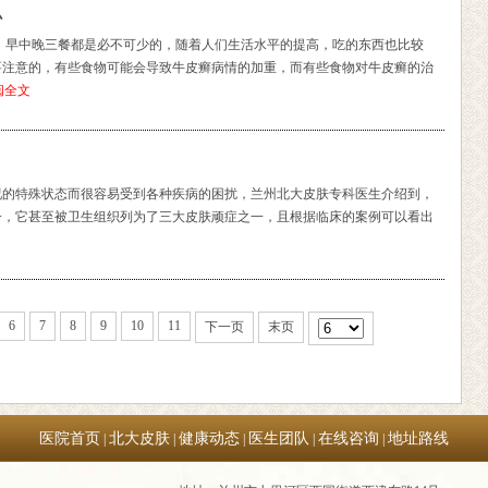
么
，早中晚三餐都是必不可少的，随着人们生活水平的提高，吃的东西也比较
要注意的，有些食物可能会导致牛皮癣病情的加重，而有些食物对牛皮癣的治
阅全文
况的特殊状态而很容易受到各种疾病的困扰，兰州北大皮肤专科医生介绍到，
一，它甚至被卫生组织列为了三大皮肤顽症之一，且根据临床的案例可以看出
6
7
8
9
10
11
下一页
末页
医院首页
北大皮肤
健康动态
医生团队
在线咨询
地址路线
|
|
|
|
|