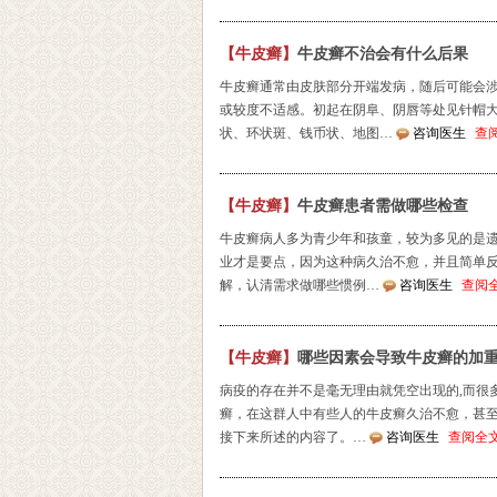
【牛皮癣】
牛皮癣不治会有什么后果
牛皮癣通常由皮肤部分开端发病，随后可能会
或较度不适感。初起在阴阜、阴唇等处见针帽大
状、环状斑、钱币状、地图…
咨询医生
查
【牛皮癣】
牛皮癣患者需做哪些检查
牛皮癣病人多为青少年和孩童，较为多见的是
业才是要点，因为这种病久治不愈，并且简单
解，认清需求做哪些惯例…
咨询医生
查阅
【牛皮癣】
哪些因素会导致牛皮癣的加
病疫的存在并不是毫无理由就凭空出现的,而很
癣，在这群人中有些人的牛皮癣久治不愈，甚
接下来所述的内容了。…
咨询医生
查阅全