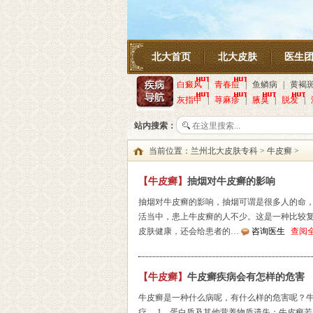
北大首页
北大皮肤
医生
白癜风
|
青春痘
|
鱼鳞病
|
黄褐
灰指甲
|
荨麻疹
|
腋臭
|
脱发
|
站内搜索：
当前位置：
兰州北大皮肤专科
>
牛皮癣
>
【牛皮癣】
抽烟对牛皮癣的影响
抽烟对牛皮癣的影响，抽烟可谓是很多人的命
活当中，患上牛皮癣的人不少。这是一种比较
皮肤健康，还会给患者的…
咨询医生
查阅
【牛皮癣】
牛皮癣疾病会有怎样的危害
牛皮癣是一种什么病呢，有什么样的危害呢？
疗。 1、蛋白质及其他营养物质遗失：牛皮癣