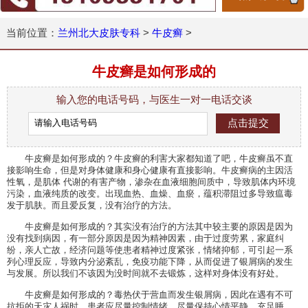
当前位置：
兰州北大皮肤专科
>
牛皮癣
>
牛皮癣是如何形成的
输入您的电话号码，与医生一对一电话交谈
牛皮癣是如何形成的？牛皮癣的利害大家都知道了吧，牛皮癣虽不直
接影响生命，但是对身体健康和身心健康有直接影响。牛皮癣病的主因活
性氧，是肌体 代谢的有害产物，渗杂在血液细胞间质中，导致肌体内环境
污染，血液纯质的改变。出现血热、血燥、血瘀，蕴积滞阻过多导致瘟毒
发于肌肤。而且爱反复，没有治疗的方法。
牛皮癣是如何形成的？其实没有治疗的方法其中较主要的原因是因为
没有找到病因，有一部分原因是因为精神因素，由于过度劳累，家庭纠
纷，亲人亡故，经济问题等使患者精神过度紧张，情绪抑郁，可引起一系
列心理反应，导致内分泌紊乱，免疫功能下降，从而促进了银屑病的发生
与发展。所以我们不该因为没时间就不去锻炼，这样对身体没有好处。
牛皮癣是如何形成的？毒热伏于营血而发生银屑病，因此在遇有不可
抗拒的天灾人祸时，患者应尽量控制情绪，尽量保持心情平静，充足睡