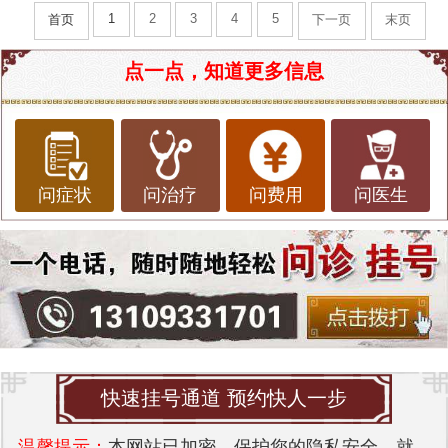
1
2
3
4
5
首页
下一页
末页
点一点，知道更多信息
问症状
问治疗
问费用
问医生
快速挂号通道 预约快人一步
温馨提示：
本网站已加密，保护您的隐私安全，就