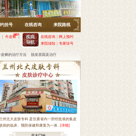
约挂号
在线咨询
来院路线
|
牛皮癣
|
在线咨询
|
网上预约
来院须知
|
专家挂号
牛皮癣的治疗方法
脱发原因及治疗
兰州北大皮肤专科 是甘肃省内一所经批准的集皮
肤病的临床、预防保健和康复为一体...
[详细]
北大门诊