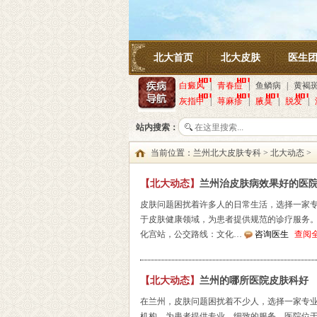
北大首页
北大皮肤
医生
白癜风
|
青春痘
|
鱼鳞病
|
黄褐
灰指甲
|
荨麻疹
|
腋臭
|
脱发
|
站内搜索：
当前位置：
兰州北大皮肤专科
>
北大动态
>
【北大动态】
兰州治皮肤病效果好的医
皮肤问题困扰着许多人的日常生活，选择一家
于皮肤健康领域，为患者提供规范的诊疗服务。
化宫站，公交路线：文化…
咨询医生
查阅
【北大动态】
兰州的哪所医院皮肤科好
在兰州，皮肤问题困扰着不少人，选择一家专
机构，为患者提供专业、细致的服务。医院位于