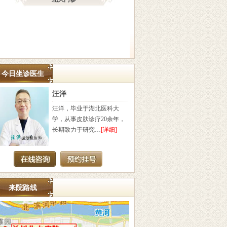
今日坐诊医生
汪洋
吴
汪洋，毕业于湖北医科大
擅长
学，从事皮肤诊疗20余年，
疣、
长期致力于研究…
[详细]
平疣
来院路线