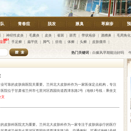
团队
青春痘
脱发
腋臭
荨麻疹
预
斑
|
神经性皮炎
|
毛囊炎
|
皮炎
|
雀斑
|
斑秃
|
带状疱疹
|
酒糟鼻
|
毛周角化
湿疹
|
手足癣
|
扁平疣
|
脚气
|
疥疮
|
体癣
|
头癣
|
皮肤瘙痒
|
热门关键词
：
白癜风早期能治好吗
院
专业可靠的皮肤病医院关重要。兰州北大皮肤科作为一家医保定点机构，专注
医院位于甘肃省兰州市七里河区西园街道西津东路2号（地铁1号线：乘坐文
全文
业的皮肤科医院尤为重要。兰州北大皮肤科作为一家专注于皮肤病诊疗的医疗
甘肃省兰州市七里河区西园街道西津东路2号，交通便利，可通过地铁1号线