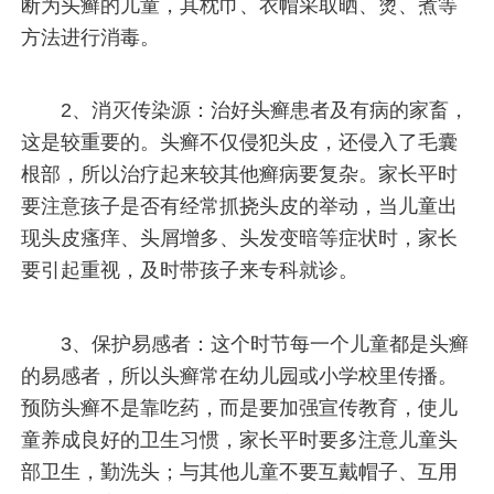
断为头癣的儿童，其枕巾、衣帽采取晒、烫、煮等
方法进行消毒。
2、消灭传染源：治好头癣患者及有病的家畜，
这是较重要的。头癣不仅侵犯头皮，还侵入了毛囊
根部，所以治疗起来较其他癣病要复杂。家长平时
要注意孩子是否有经常抓挠头皮的举动，当儿童出
现头皮瘙痒、头屑增多、头发变暗等症状时，家长
要引起重视，及时带孩子来专科就诊。
3、保护易感者：这个时节每一个儿童都是头癣
的易感者，所以头癣常在幼儿园或小学校里传播。
预防头癣不是靠吃药，而是要加强宣传教育，使儿
童养成良好的卫生习惯，家长平时要多注意儿童头
部卫生，勤洗头；与其他儿童不要互戴帽子、互用