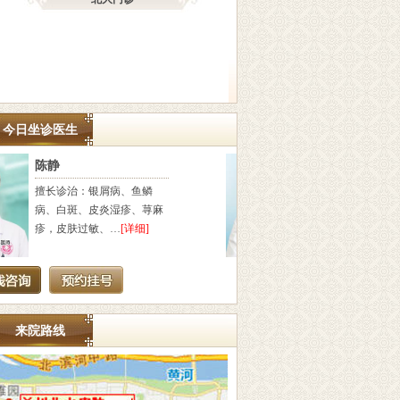
今日坐诊医生
汪洋
吴
汪洋，毕业于湖北医科大
擅长
学，从事皮肤诊疗20余年，
疣、
长期致力于研究…
[详细]
平疣
来院路线