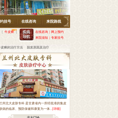
约挂号
在线咨询
来院路线
|
牛皮癣
|
在线咨询
|
网上预约
来院须知
|
专家挂号
牛皮癣的治疗方法
脱发原因及治疗
轻信医托，如有发现，可拨打电话：13109331701。我院开通网络预约渠道，就诊
兰州北大皮肤专科 是甘肃省内一所经批准的集皮
肤病的临床、预防保健和康复为一体...
[详细]
北大门诊