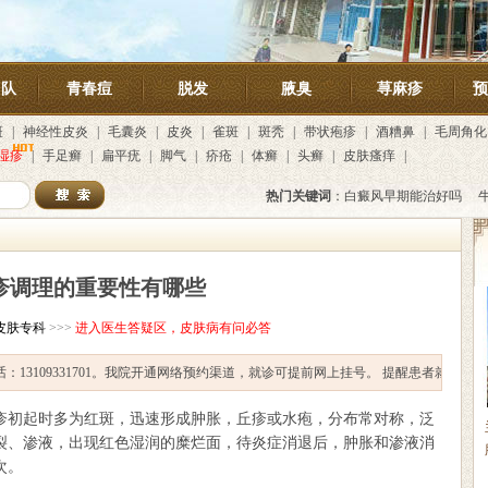
团队
青春痘
脱发
腋臭
荨麻疹
预
斑
|
神经性皮炎
|
毛囊炎
|
皮炎
|
雀斑
|
斑秃
|
带状疱疹
|
酒糟鼻
|
毛周角化
湿疹
|
手足癣
|
扁平疣
|
脚气
|
疥疮
|
体癣
|
头癣
|
皮肤瘙痒
|
热门关键词
：
白癜风早期能治好吗
疹调理的重要性有哪些
皮肤专科
>>>
进入医生答疑区，皮肤病有问必答
109331701。我院开通网络预约渠道，就诊可提前网上挂号。
提醒患者就医途中不要
初起时多为红斑，迅速形成肿胀，丘疹或水疱，分布常对称，泛
裂、渗液，出现红色湿润的糜烂面，待炎症消退后，肿胀和渗液消
次。