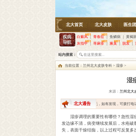
北大首页
北大皮肤
医生
白癜风
|
青春痘
|
鱼鳞病
|
黄褐
灰指甲
|
荨麻疹
|
腋臭
|
脱发
|
站内搜索：
当前位置：
兰州北大皮肤专科
>
湿疹
>
湿
来源：
兰州北大
北大通告
提醒患者就医途中不要轻信医托，如有发现，可拨打电话：13
湿疹调理的重要性有哪些？急性湿疹
发边缘不清，病变继续发展后，水疱破
失，表面干燥结痂，以上过程可反复多