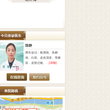
今日坐诊医生
汪洋
吴
汪洋，毕业于湖北医科大
擅长
学，从事皮肤诊疗20余年，
疣、
长期致力于研究…
[详细]
平疣
来院路线