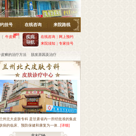
约挂号
在线咨询
来院路线
|
牛皮癣
|
在线咨询
|
网上预约
来院须知
|
专家挂号
牛皮癣的治疗方法
脱发原因及治疗
轻信医托，如有发现，可拨打电话：13109331701。我院开通网络预约渠道，就诊
兰州北大皮肤专科 是甘肃省内一所经批准的集皮
肤病的临床、预防保健和康复为一体...
[详细]
北大门诊