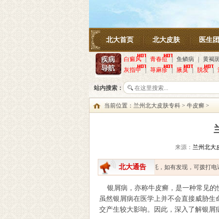
北大首页
北大皮肤
医生
白癜风
|
青春痘
|
鱼鳞病
|
黄褐
灰指甲
|
荨麻疹
|
腋臭
|
脱发
|
站内搜索：
当前位置：
兰州北大皮肤专科
>
牛皮癣
>
来源：
兰州北大
北大通告
提醒患者就医途中不要轻信医托，如有发现，可拨打电话：13
银屑病，亦称牛皮癣，是一种常见的慢
虽然银屑病在医学上并不会直接威胁生
交产生较大影响。因此，深入了解银屑