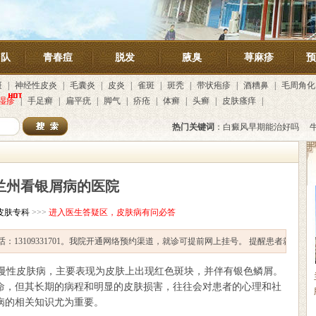
团队
青春痘
脱发
腋臭
荨麻疹
预
斑
|
神经性皮炎
|
毛囊炎
|
皮炎
|
雀斑
|
斑秃
|
带状疱疹
|
酒糟鼻
|
毛周角化
湿疹
|
手足癣
|
扁平疣
|
脚气
|
疥疮
|
体癣
|
头癣
|
皮肤瘙痒
|
热门关键词
：
白癜风早期能治好吗
兰州看银屑病的医院
皮肤专科
>>>
进入医生答疑区，皮肤病有问必答
109331701。我院开通网络预约渠道，就诊可提前网上挂号。
提醒患者就医途中不要
性皮肤病，主要表现为皮肤上出现红色斑块，并伴有银色鳞屑。
命，但其长期的病程和明显的皮肤损害，往往会对患者的心理和社
病的相关知识尤为重要。