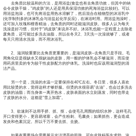
去角质比较温和的方法，是用浴盐(食盐也有去角质功效，但其中的钠
会令皮肤干燥，"鸡皮肤"的人还是用具保湿功效的死海浴盐比较好)。可以
用浴盐泡澡，也可先将浴盐用热水溶解了，然后混合在植物型的沐浴乳中
(化学制剂多的沐淋乳会与浴盐起化学反应)，在淋浴时用。用浴盐泡澡时，
还可加入玫瑰和檀香精油，去角质的同时还能滋润皮肤。很多人认为每天
洗澡是好习惯，但对于"鸡皮肤"来说并不好。沐浴乳也能一定程度上去除老
废角质，还可能过多洗去油脂，所以在冬天2、3天洗一次澡就够了，或者
每天只用清水洗澡，而不用沐浴乳。
2、滋润较重要比去角质更重要的，是滋润皮肤--去角质只是手段。毛
周角化症是很缺水又很缺油的皮肤，用一般的护体乳会不够滋润，而应使
用药房里卖的专为较干性皮肤配方的护体乳。洗澡时也应该用滋润型的清
洁产品。
另一个是，洗澡的水温一定要保持在40℃左右。冬日里，很多人喜欢
用比较烫的水，觉得这样才够舒服。但烫的水很容易"去油"，也会过多洗去
皮肤的油脂；而当身体一离开热水，皮肤表面的水立刻蒸发，同时也带走
了皮肤的水分。这都是"雪上加霜"。
3、欲速则不达用手挤、抓、抠，会使毛孔周围的组织水肿，这样毛孔
开口变得更小，更容易堵塞，会产生粉刺、毛囊炎；如果抓伤，更会造成
发炎和色素沉淀。所以千万不要去抓、去挠。
如果有重要场合需要展示光洁漂亮的肌肤，可向皮肤科医生求助。涂