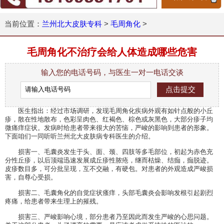
当前位置：
兰州北大皮肤专科
>
毛周角化
>
毛周角化不治疗会给人体造成哪些危害
输入您的电话号码，与医生一对一电话交谈
医生指出：经过市场调研，发现毛周角化疾病外观有如针点般的小丘
疹，散在性地散布，色彩呈肉色、红褐色、棕色或灰黑色，大部分疹子均
微痛痒症状。发病时给患者带来很大的苦恼，严峻的影响到患者的形象。
下面咱们一同听听兰州北大皮肤病专科医生的介绍。
损害一、毛囊炎发生于头、面、颈、四肢等多毛部位，初起为赤色充
分性丘疹，以后顶端迅速发展成丘疹性脓疮，继而枯燥、结痂，痂脱迹。
皮疹数目多，可分批呈现，互不交融，有硬包。对患者的外观造成严峻损
害，自尊心受损。
损害二、毛囊角化的自觉症状瘙痒，头部毛囊炎会影响发根引起剧烈
疼痛，给患者带来生理上的摧残。
损害三、严峻影响心境，部分患者乃至因此而发生严峻的心思问题。