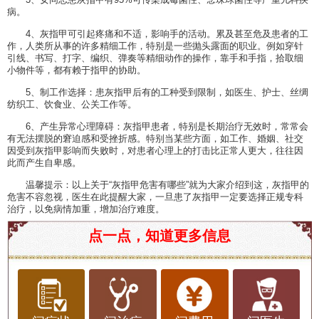
3、女同志患灰指甲有95%可传染成霉菌性、念珠球菌性等严重儿科疾
病。
4、灰指甲可引起疼痛和不适，影响手的活动。累及甚至危及患者的工
作，人类所从事的许多精细工作，特别是一些抛头露面的职业。例如穿针
引线、书写、打字、编织、弹奏等精细动作的操作，靠手和手指，拾取细
小物件等，都有赖于指甲的协助。
5、制工作选择：患灰指甲后有的工种受到限制，如医生、护士、丝绸
纺织工、饮食业、公关工作等。
6、产生异常心理障碍：灰指甲患者，特别是长期治疗无效时，常常会
有无法摆脱的窘迫感和受挫折感。特别当某些方面，如工作、婚姻、社交
因受到灰指甲影响而失败时，对患者心理上的打击比正常人更大，往往因
此而产生自卑感。
温馨提示：以上关于“灰指甲危害有哪些”就为大家介绍到这，灰指甲的
危害不容忽视，医生在此提醒大家，一旦患了灰指甲一定要选择正规专科
治疗，以免病情加重，增加治疗难度。
点一点，知道更多信息