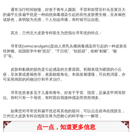
通常治疗时间较慢，好发于青年人颜面、手背和前臂呈针头至黄豆大
的扁平丘疹扁平疣是一种由疣病毒感染引起的良性皮肤赘生物，呈灰褐色
或肤色，表明较为光滑，个人别会痒痛，有时候可以自愈。
其次，兰州北大皮肤专科医生为您指出寻常疣的特点：
寻常疣(verrucavulgaris)是由人类乳头瘤病毒感染所引起的一种皮肤良
性肿瘤。祖国医学中称“疣目”、“千日疮”、“枯筋箭”，俗称“刺瘊”、“瘊
子”等。
皮肤和黏膜的损伤是引起感染的主要原因。初期表现为硬固的小丘
疹，呈灰黄或黄褐色等，表面粗糙角化。本病发展缓慢，可自然消退，亦
可采用局部的药物治疗和手术治疗。
寻常疣患者多见于儿童和青年。好发于手背、指背，足缘及甲周等部
位。有时只有一个母疣，有时因自我接种感染而突然增多。
如果您对寻常疣和扁平疣还有其他的疑问，可以点击咨询在线医生，
兰州北大皮肤专科在线医生将为您耐心的科学地一一解答，
点一点，知道更多信息